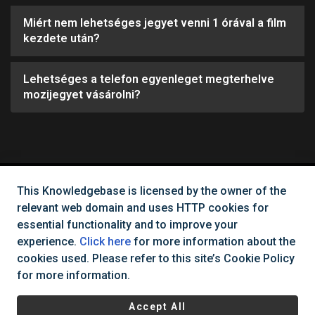
Miért nem lehetséges jegyet venni 1 órával a film
kezdete után?
Lehetséges a telefon egyenleget megterhelve
mozijegyet vásárolni?
This Knowledgebase is licensed by the owner of the
Can't find what you need?
relevant web domain and uses HTTP cookies for
essential functionality and to improve your
Contact Us
experience.
Click here
for more information about the
cookies used. Please refer to this site’s Cookie Policy
for more information.
All rights reserved Cinema City Hungary
2025
©
Accept All
Regulations