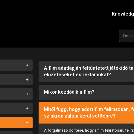
Knowledg
A film adatlapján feltűntetett játékidő 
előzeteseket és reklámokat?
Mikor kezdődik a film?
Mitől függ, hogy adott film feliratosan, f
szinkronizáltan kerül vetítésre?
A forgalmazó döntése, hogy a film feliratosan, felirat