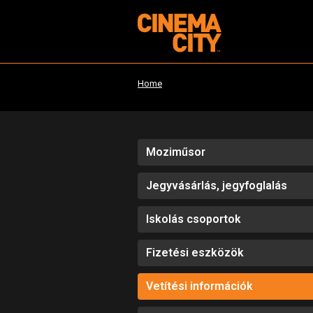
Home
Moziműsor
Jegyvásárlás, jegyfoglalás
Iskolás csoportok
Fizetési eszközök
Vetítési információk