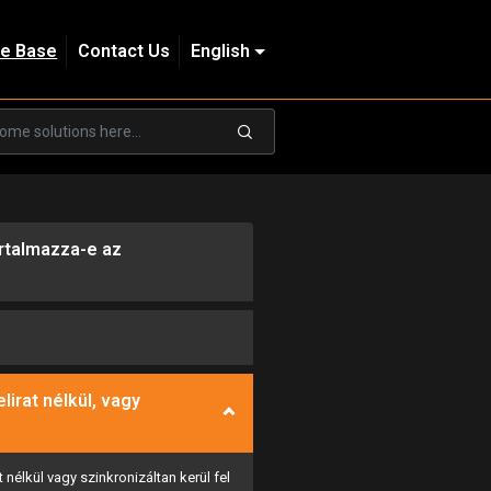
e Base
Contact Us
English
tartalmazza-e az
elirat nélkül, vagy
 nélkül vagy szinkronizáltan kerül fel