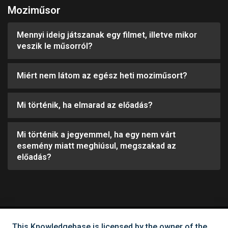
Moziműsor
Mennyi ideig játszanak egy filmet, illetve mikor
veszik le műsorról?
Miért nem látom az egész heti moziműsort?
Mi történik, ha elmarad az előadás?
Mi történik a jegyemmel, ha egy nem várt
esemény miatt meghiúsul, megszakad az
előadás?
This Knowledgebase is licensed by the owner of the