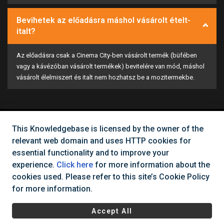
Bevihetek az előadásra máshol vásárolt ételt-
italt?
Az előadásra csak a Cinema City-ben vásárolt termék (büfében
vagy a kávézóban vásárolt termékek) bevitelére van mód, máshol
vásárolt élelmiszert és italt nem hozhatsz be a mozitermekbe.
This Knowledgebase is licensed by the owner of the
Can't find what you need?
relevant web domain and uses HTTP cookies for
essential functionality and to improve your
Contact Us
experience.
Click here
for more information about the
cookies used. Please refer to this site’s Cookie Policy
for more information.
All rights reserved Cinema City Hungary
2026
©
Accept All
Regulations